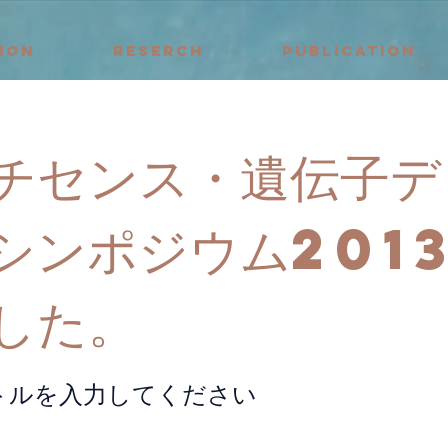
ION
RESERCH
PUBLICATION
チセンス・遺伝子デ
シンポジウム201
した。
トルを入力してください